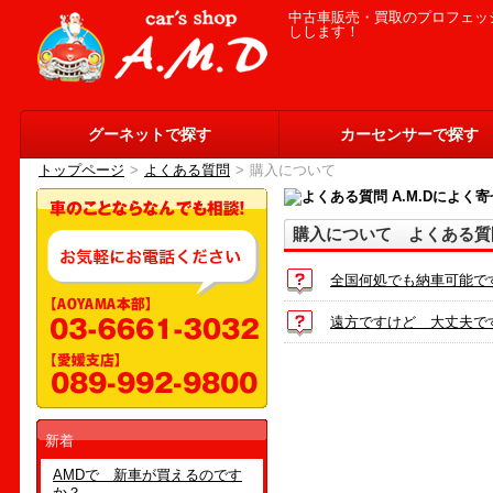
中古車販売・買取のプロフェッシ
しします！
グーネットで探す
カーセンサーで探す
トップページ
>
よくある質問
>
購入について
購入について よくある質
全国何処でも納車可能で
遠方ですけど 大丈夫で
新着
AMDで 新車が買えるのです
か？