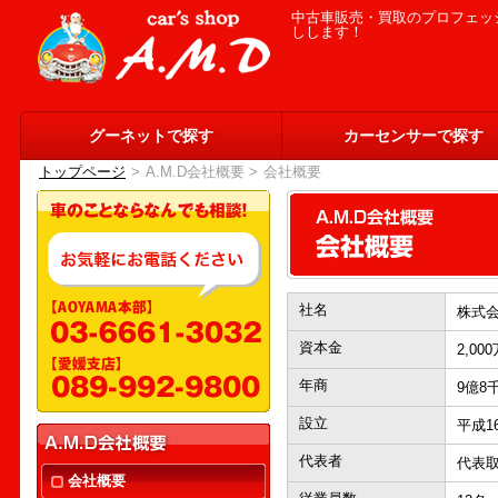
中古車販売・買取のプロフェッシ
しします！
グーネットで探す
カーセンサーで探す
トップページ
>
A.M.D会社概要 >
会社概要
社名
株式会
資本金
2,00
年商
9億8
設立
平成1
代表者
代表
会社概要