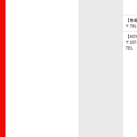
【整
〒79
【AO
〒10
TEL 