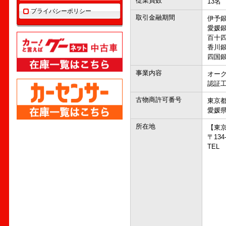
従業員数
13名
プライバシーポリシー
取引金融期間
伊予
愛媛
百十
香川
四国
事業内容
オー
認証
古物商許可番号
東京都
愛媛県
所在地
【東
〒13
TEL 