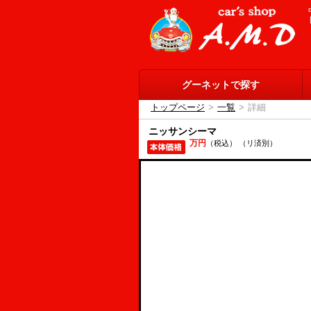
グーネットで探す
トップページ
>
一覧
>
詳細
ニッサンシーマ
万円
（税込） （リ済別）